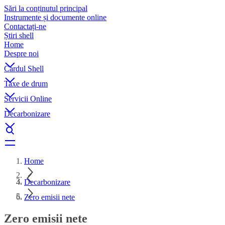
Sări la conținutul principal
Instrumente și documente online
Contactați-ne
Știri shell
Home
Despre noi
Cardul Shell
Taxe de drum
Servicii Online
Decarbonizare
Home
Decarbonizare
Zero emisii nete
Zero emisii nete