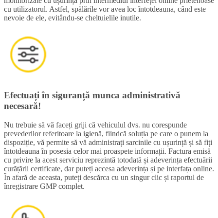
monitorizate cu ușurință prin intermediul interfeței online prietenoase
cu utilizatorul. Astfel, spălările vor avea loc întotdeauna, când este
nevoie de ele, evitându-se cheltuielile inutile.
Efectuați în siguranță munca administrativă
necesară!
Nu trebuie să vă faceți griji că vehiculul dvs. nu corespunde
prevederilor referitoare la igienă, fiindcă soluția pe care o punem la
dispoziție, vă permite să vă administrați sarcinile cu ușurință și să fiți
întotdeauna în posesia celor mai proaspete informații. Factura emisă
cu privire la acest serviciu reprezintă totodată și adeverința efectuării
curățării certificate, dar puteți accesa adeverința și pe interfața online.
În afară de aceasta, puteți descărca cu un singur clic și raportul de
înregistrare GMP complet.