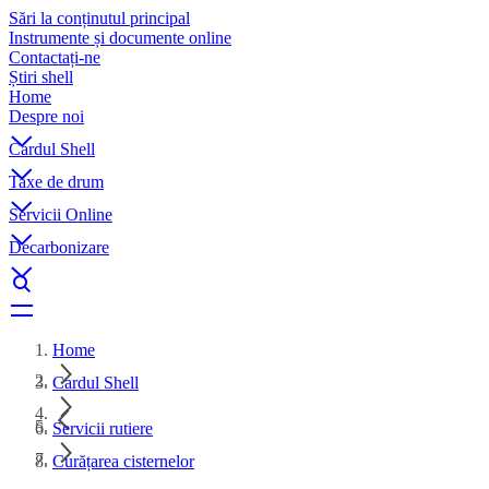
Sări la conținutul principal
Instrumente și documente online
Contactați-ne
Știri shell
Home
Despre noi
Cardul Shell
Taxe de drum
Servicii Online
Decarbonizare
Home
Cardul Shell
Servicii rutiere
Curățarea cisternelor