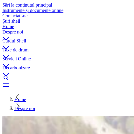
Sări la conținutul principal
Instrumente și documente online
Contactați-ne
Știri shell
Home
Despre noi
Cardul Shell
Taxe de drum
Servicii Online
Decarbonizare
Home
Despre noi